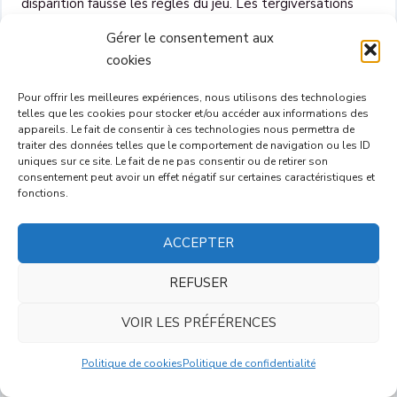
disparition fausse les règles du jeu. Les tergiversations
européennes dans le conflit bosniaque et le revirement
Gérer le consentement aux
américain à propos de l’embargo sur les armes décrété
cookies
par l’ONU constituent une première alerte, révélatrice des
divergences d’intérêt apparues dans le camp occidental.
Pour offrir les meilleures expériences, nous utilisons des technologies
Les intérêts économiques se glissent sournoisement dans
telles que les cookies pour stocker et/ou accéder aux informations des
appareils. Le fait de consentir à ces technologies nous permettra de
les coulisses de la géostratégie. Sur le terrain spécifique
traiter des données telles que le comportement de navigation ou les ID
de l’affrontement économique, l’allié d’hier peut devenir
uniques sur ce site. Le fait de ne pas consentir ou de retirer son
consentement peut avoir un effet négatif sur certaines caractéristiques et
l’adversaire de demain. Cette situation paradoxale place
fonctions.
de fait les services de renseignement occidentaux dans
un rapport de coopération/opposition qui va bouleverser
ACCEPTER
les habitudes prises au cours des décennies de guerre
froide. Les premières frictions significatives sont
REFUSER
perceptibles depuis plusieurs années au centre de
l’échiquier (cf attaques de la presse américaine contre les
VOIR LES PRÉFÉRENCES
incursions des Services alliés sur le sol américain) comme à
sa périphérie (manœuvres souterraines de pays alliés
Politique de cookies
Politique de confidentialité
autour du contexte algérien dénoncées par la presse