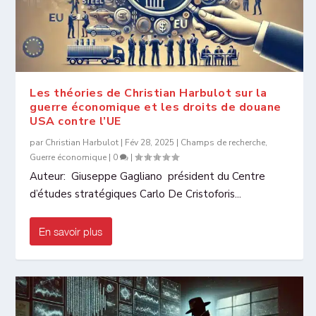
Les théories de Christian Harbulot sur la
guerre économique et les droits de douane
USA contre l’UE
par
Christian Harbulot
|
Fév 28, 2025
|
Champs de recherche
,
Guerre économique
|
0
|
Auteur: Giuseppe Gagliano président du Centre
d’études stratégiques Carlo De Cristoforis...
En savoir plus