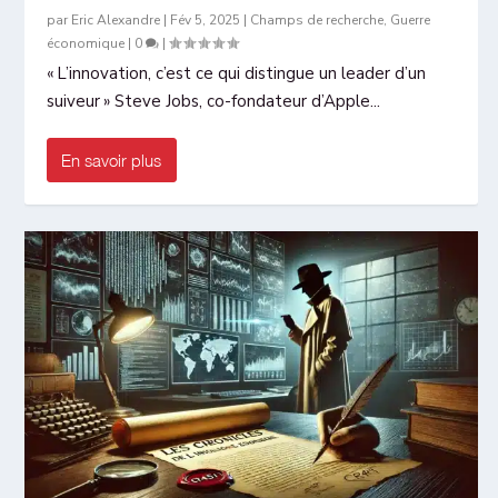
par
Eric Alexandre
|
Fév 5, 2025
|
Champs de recherche
,
Guerre
économique
|
0
|
« L’innovation, c’est ce qui distingue un leader d’un
suiveur » Steve Jobs, co-fondateur d’Apple...
En savoir plus