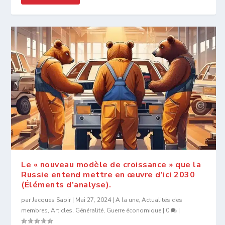
Le « nouveau modèle de croissance » que la
Russie entend mettre en œuvre d’ici 2030
(Éléments d’analyse).
par
Jacques Sapir
|
Mai 27, 2024
|
A la une
,
Actualités des
membres
,
Articles
,
Généralité
,
Guerre économique
|
0
|