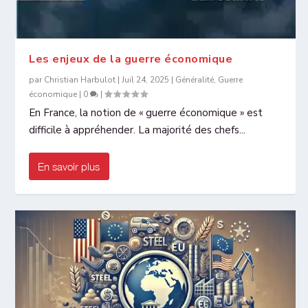
Les enjeux de la guerre économique
par
Christian Harbulot
|
Juil 24, 2025
|
Généralité
,
Guerre
économique
|
0
|
En France, la notion de « guerre économique » est
difficile à appréhender. La majorité des chefs...
En savoir plus