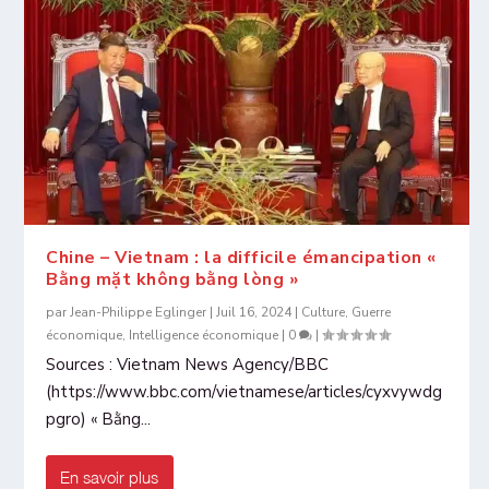
Chine – Vietnam : la difficile émancipation «
Bằng mặt không bằng lòng »
par
Jean-Philippe Eglinger
|
Juil 16, 2024
|
Culture
,
Guerre
économique
,
Intelligence économique
|
0
|
Sources : Vietnam News Agency/BBC
(https://www.bbc.com/vietnamese/articles/cyxvywdg
pgro) « Bằng...
En savoir plus