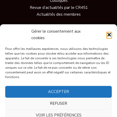
Colloques
Revue d’actualités par le CR451
Actualités des membres
Gérer le consentement aux
Vidéos
cookies
Documentaires
Pour offrir les meilleures expériences, nous utilisons des technologies
Conférences
telles que les cookies pour stocker et/ou accéder aux informations des
Short
appareils. Le fait de consentir à ces technologies nous permettra de
Ils parlent de nous
traiter des données telles que le comportement de navigation ou les ID
uniques sur ce site. Le fait de ne pas consentir ou de retirer son
consentement peut avoir un effet négatif sur certaines caractéristiques et
fonctions.
© CR451 2023, tous droits réservés.
ACCEPTER
Mentions légales
REFUSER
VOIR LES PRÉFÉRENCES
Politique de confidentialité