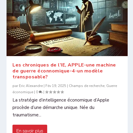
Les chroniques de l’IE, APPLE-une machine
de guerre éconnomique-4-un modèle
transposable?
par
Eric Alexandre
|
Fév 19, 2025
|
Champs de recherche
,
Guerre
économique
|
0
|
La stratégie d’intelligence économique d’Apple
procède d’une démarche unique. Née du
traumatisme...
En savoir plus