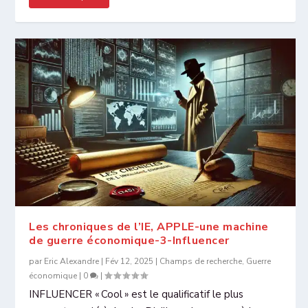
Les chroniques de l’IE, APPLE-une machine
de guerre économique-3-Influencer
par
Eric Alexandre
|
Fév 12, 2025
|
Champs de recherche
,
Guerre
économique
|
0
|
INFLUENCER « Cool » est le qualificatif le plus