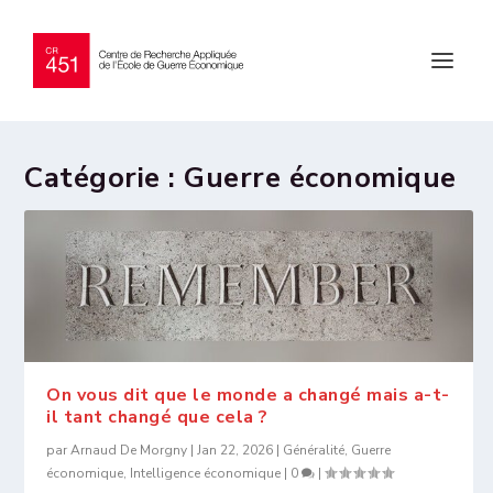
Catégorie :
Guerre économique
On vous dit que le monde a changé mais a-t-
il tant changé que cela ?
par
Arnaud De Morgny
|
Jan 22, 2026
|
Généralité
,
Guerre
économique
,
Intelligence économique
|
0
|