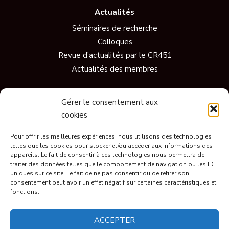
Actualités
Séminaires de recherche
Colloques
Revue d’actualités par le CR451
Actualités des membres
Gérer le consentement aux
Vidéos
cookies
Documentaires
Conférences
Pour offrir les meilleures expériences, nous utilisons des technologies
telles que les cookies pour stocker et/ou accéder aux informations des
Short
appareils. Le fait de consentir à ces technologies nous permettra de
Ils parlent de nous
traiter des données telles que le comportement de navigation ou les ID
uniques sur ce site. Le fait de ne pas consentir ou de retirer son
consentement peut avoir un effet négatif sur certaines caractéristiques et
fonctions.
© CR451 2023, tous droits réservés.
ACCEPTER