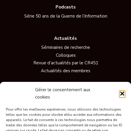
Podcasts
Série 50 ans de la Guerre de l’Information
Actualités
Séminaires de recherche
Colloques
Revue d’actualités par le CR451
Actualités des membres
Gérer le consentement aux
Vidéos
cookies
Documentaires
Conférences
Pour offrir les meilleures expériences, nous utilisons des technologies
telles que les cookies pour stocker et/ou accéder aux informations des
Short
appareils. Le fait de consentir à ces technologies nous permettra de
Ils parlent de nous
traiter des données telles que le comportement de navigation ou les ID
uniques sur ce site. Le fait de ne pas consentir ou de retirer son