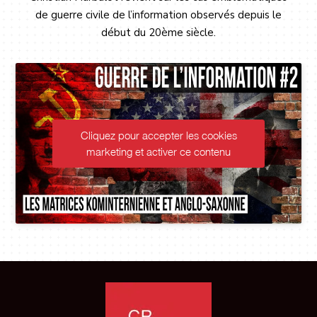
de guerre civile de l’information observés depuis le
début du 20ème siècle.
our accepter les cookies
g et activer ce contenu
Cliquez pour 
marketing et