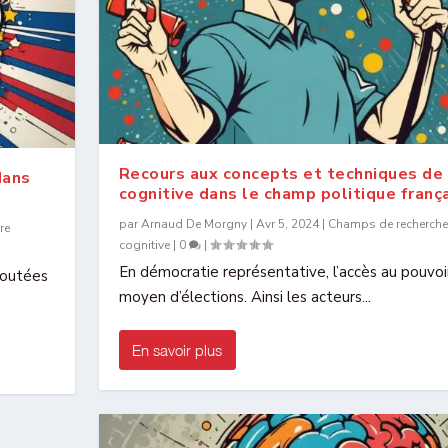
Recours aux concepts et techniques de 
dans
cognitive dans le champ politique franç
par
Arnaud De Morgny
|
Avr 5, 2024
|
Champs de recherche
re
cognitive
|
0
|
En démocratie représentative, l’accès au pouvoir
doutées
moyen d’élections. Ainsi les acteurs...
En savoir plus