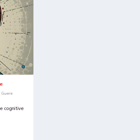
ve
,
Guerre
re cognitive