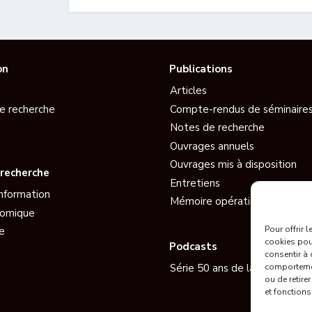
on
Publications
Articles
e recherche
Compte-rendus de séminaire
Notes de recherche
Ouvrages annuels
Ouvrages mis à disposition
recherche
Entretiens
information
Mémoire opérationnelle EGE
nomique
Pour offrir 
e
cookies pour
Podcasts
consentir à 
comportement
Série 50 ans de la Guerre de l
ou de retire
et fonctions