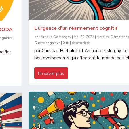
L’urgence d’un réarmement cognitif
e OODA
par
Arnaud De Morgny
|
Mai 22, 2024
|
Articles
,
Démarche d
ognitive
|
Guerre cognitive
|
0
|
par Christian Harbulot et Arnaud de Morgny Le
difier
bouleversements qui affectent le monde actuel 
En savoir plus