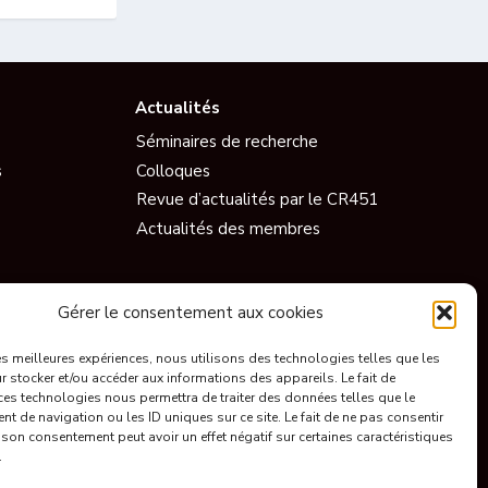
Actualités
Séminaires de recherche
s
Colloques
Revue d’actualités par le CR451
Actualités des membres
Vidéos
Gérer le consentement aux cookies
Documentaires
les meilleures expériences, nous utilisons des technologies telles que les
Conférences
 stocker et/ou accéder aux informations des appareils. Le fait de
Short
ces technologies nous permettra de traiter des données telles que le
 de navigation ou les ID uniques sur ce site. Le fait de ne pas consentir
’Information
Ils parlent de nous
r son consentement peut avoir un effet négatif sur certaines caractéristiques
.