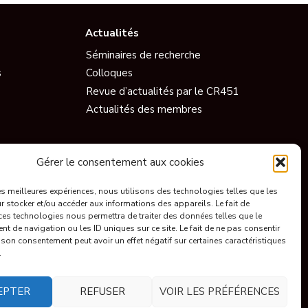
Cliquez
market
Actualités
Séminaires de recherche
s
Colloques
Revue d’actualités par le CR451
Actualités des membres
Vidéos
Gérer le consentement aux cookies
Documentaires
les meilleures expériences, nous utilisons des technologies telles que les
Conférences
 stocker et/ou accéder aux informations des appareils. Le fait de
Short
ces technologies nous permettra de traiter des données telles que le
 de navigation ou les ID uniques sur ce site. Le fait de ne pas consentir
’Information
Ils parlent de nous
r son consentement peut avoir un effet négatif sur certaines caractéristiques
.
EPTER
REFUSER
VOIR LES PRÉFÉRENCES