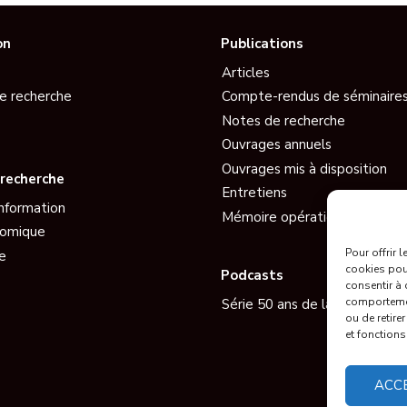
on
Publications
Articles
e recherche
Compte-rendus de séminaire
Notes de recherche
Ouvrages annuels
Ouvrages mis à disposition
recherche
Entretiens
information
Mémoire opérationnelle EGE
nomique
Pour offrir 
e
cookies pour
Podcasts
consentir à 
comportement
Série 50 ans de la Guerre de l
ou de retire
et fonctions
ACC