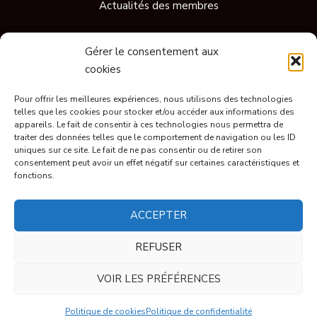
Actualités des membres
Gérer le consentement aux
Vidéos
cookies
Documentaires
Pour offrir les meilleures expériences, nous utilisons des technologies
Conférences
telles que les cookies pour stocker et/ou accéder aux informations des
Short
appareils. Le fait de consentir à ces technologies nous permettra de
Ils parlent de nous
traiter des données telles que le comportement de navigation ou les ID
uniques sur ce site. Le fait de ne pas consentir ou de retirer son
consentement peut avoir un effet négatif sur certaines caractéristiques et
fonctions.
© CR451 2023, tous droits réservés.
ACCEPTER
Mentions légales
REFUSER
VOIR LES PRÉFÉRENCES
Politique de confidentialité
Politique de cookies
Politique de confidentialité