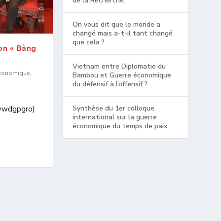
de la Recherche.
On vous dit que le monde a
changé mais a-t-il tant changé
que cela ?
ion « Bằng
Vietnam entre Diplomatie du
économique
,
Bambou et Guerre économique
du défensif à l’offensif ?
Synthèse du 1er colloque
vywdgpgro)
international sur la guerre
économique du temps de paix