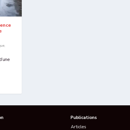
gence
e
que
,
d’une
on
Publications
Articles