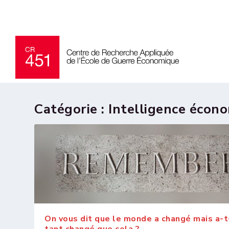
Catégorie :
Intelligence écon
On vous dit que le monde a changé mais a-t-
tant changé que cela ?