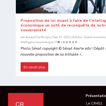
Proposition de loi visant à faire de l’intelli
économique un outil de reconquête de notr
souveraineté
par
Arnaud De Morgny
|
Sep 22, 2023
|
Articles
,
Guerre économi
Intelligence économique
|
0
|
Photo Sénat copyright © Sénat Alerte info ! Dépôt 
nouvelle proposition de loi intitulée «...
En savoir plus
Présentati
Le CR451