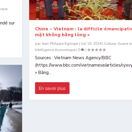
ique
,
ondé sur
Chine – Vietnam : la difficile émancipat
mặt không bằng lòng »
par
Jean-Philippe Eglinger
|
Juil 16, 2024
|
Culture
,
Guerre 
Intelligence économique
|
0
|
Sources : Vietnam News Agency/BBC
(https://www.bbc.com/vietnamese/articles/cyx
« Bằng...
En savoir plus