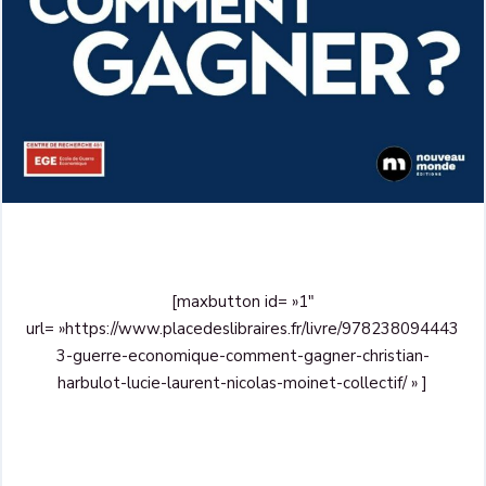
[maxbutton id= »1″
url= »https://www.placedeslibraires.fr/livre/978238094443
3-guerre-economique-comment-gagner-christian-
harbulot-lucie-laurent-nicolas-moinet-collectif/ » ]