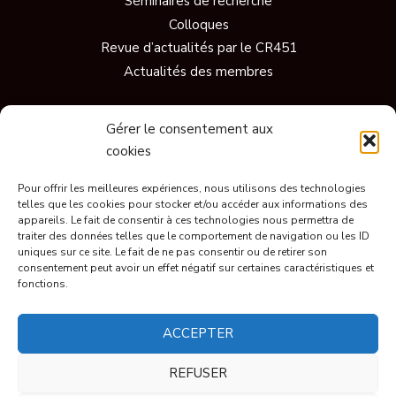
Séminaires de recherche
Colloques
Revue d’actualités par le CR451
Actualités des membres
Gérer le consentement aux
Vidéos
cookies
Documentaires
Conférences
Pour offrir les meilleures expériences, nous utilisons des technologies
telles que les cookies pour stocker et/ou accéder aux informations des
Short
appareils. Le fait de consentir à ces technologies nous permettra de
Ils parlent de nous
traiter des données telles que le comportement de navigation ou les ID
uniques sur ce site. Le fait de ne pas consentir ou de retirer son
consentement peut avoir un effet négatif sur certaines caractéristiques et
fonctions.
© CR451 2023, tous droits réservés.
ACCEPTER
Mentions légales
REFUSER