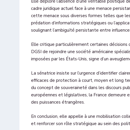
Elle déplore l’absence d’une véritable politique 
cadre juridique actuel face à une menace persista
cette menace sous diverses formes telles que les r
prédation d’informations stratégiques ou l’applicat
soulignant l’ambiguïté persistante entre influence
Elle critique particulièrement certaines décision
DGSI de rejoindre une société américaine spécial
imposées par les États-Unis, signe d’un aveugleme
La sénatrice insiste sur l’urgence d’identifier cla
efficaces de protection à court, moyen et long te
du concept de souveraineté dans les discours pub
européennes et législatives, la France demeure e
des puissances étrangères.
En conclusion, elle appelle à une mobilisation col
et renforcer son rôle stratégique au sein des pol