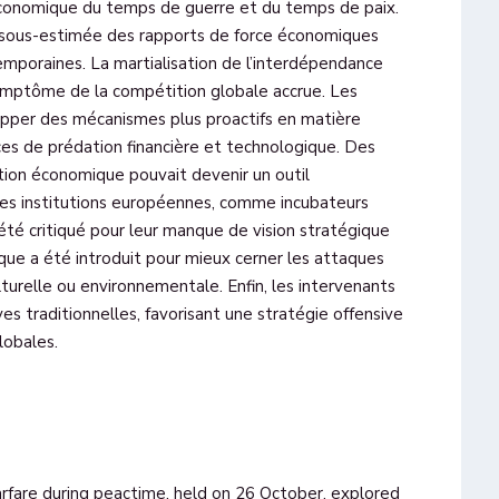
 économique du temps de guerre et du temps de paix.
e sous-estimée des rapports de force économiques
mporaines. La martialisation de l’interdépendance
ptôme de la compétition globale accrue. Les
opper des mécanismes plus proactifs en matière
es de prédation financière et technologique. Des
tion économique pouvait devenir un outil
des institutions européennes, comme incubateurs
 été critiqué pour leur manque de vision stratégique
ue a été introduit pour mieux cerner les attaques
urelle ou environnementale. Enfin, les intervenants
es traditionnelles, favorisant une stratégie offensive
lobales.
arfare during peactime, held on 26 October, explored