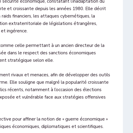
de sécurité économique, constatant l’inadaptation du
nte et croissante depuis les années 1980. Elle décrit
aids financiers, les attaques cybernétiques, la
ion extraterritoriale de législations étrangères,
 et ingérence.
s comme celle permettant à un ancien directeur de la
isée dans le respect des sanctions économiques
nt stratégique selon elle.
irement rivaux et menaces, afin de développer des outils
rme. Elle souligne que malgré la popularité croissante
lics récents, notamment à l’occasion des élections
xposée et vulnérable face aux stratégies offensives
lective pour affiner la notion de « guerre économique »
itiques économiques, diplomatiques et scientifiques.